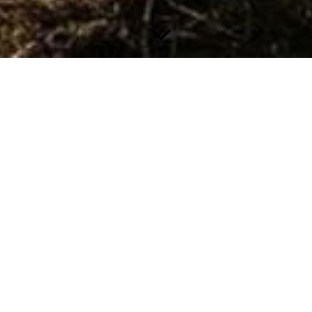
PREISE
//
Erstberatung 90min.
120€
//
Einzelcoaching 60min.
80€
//
Einzelcoaching 5er Karte
360€
//
Gruppentraining
24€ / 5er Karte 110€ / 10er Karte 210€
//
Mantrailing